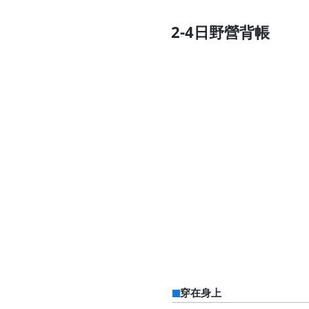
2-4日野營背帳
穿在身上