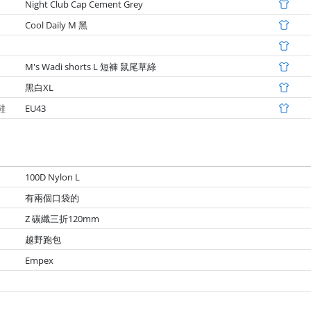
Night Club Cap Cement Grey
Cool Daily M 黑
M's Wadi shorts L 短褲 鼠尾草綠
黑白XL
足鞋
EU43
100D Nylon L
有兩個口袋的
Z 碳纖三折120mm
越野跑包
Empex