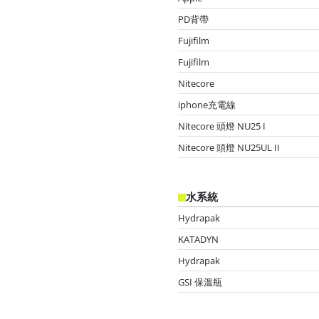
PD背帶
Fujifilm
Fujifilm
Nitecore
iphone充電線
Nitecore 頭燈 NU25 I
Nitecore 頭燈 NU25UL II
水系統
Hydrapak
KATADYN
Hydrapak
GSI 保溫瓶