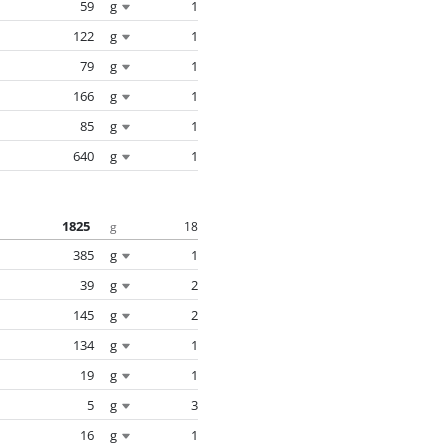
59
g
1
122
g
1
79
g
1
166
g
1
85
g
1
640
g
1
1825
18
g
385
g
1
39
g
2
145
g
2
134
g
1
19
g
1
5
g
3
16
g
1