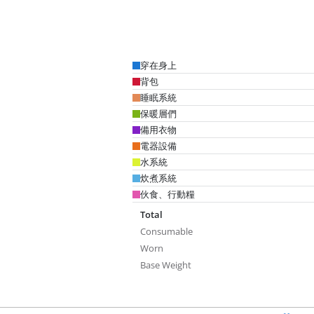
穿在身上
背包
睡眠系統
保暖層們
備用衣物
電器設備
水系統
炊煮系統
伙食、行動糧
Total
Consumable
Worn
Base Weight