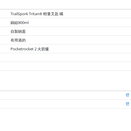
TrailSpork Tritan® 輕量叉匙 橘
鍋組800ml
自製鍋蓋
有用過的
Pocketrocket 2 火箭爐