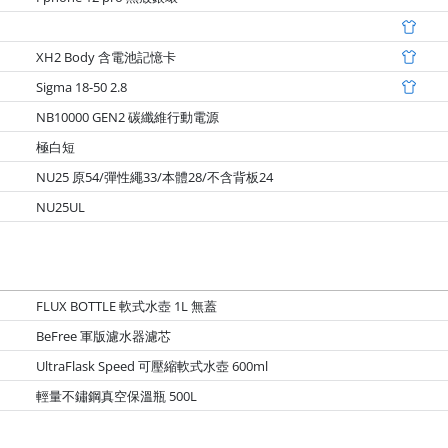
XH2 Body 含電池記憶卡
Sigma 18-50 2.8
NB10000 GEN2 碳纖維行動電源
極白短
NU25 原54/彈性繩33/本體28/不含背板24
NU25UL
FLUX BOTTLE 軟式水壺 1L 無蓋
BeFree 軍版濾水器濾芯
UltraFlask Speed 可壓縮軟式水壺 600ml
輕量不鏽鋼真空保溫瓶 500L