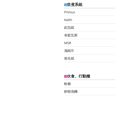
炊煮系統
Primus
Keith
鋁箔紙
有鬆瓦斯
MSR
濕紙巾
衛生紙
伙食、行動糧
軟糖
鮮蝦泡麵