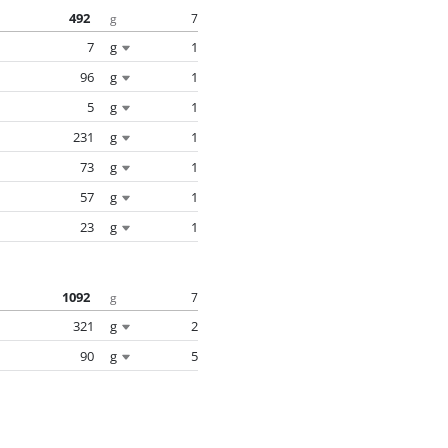
492
7
g
7
g
1
96
g
1
5
g
1
231
g
1
73
g
1
57
g
1
23
g
1
1092
7
g
321
g
2
90
g
5