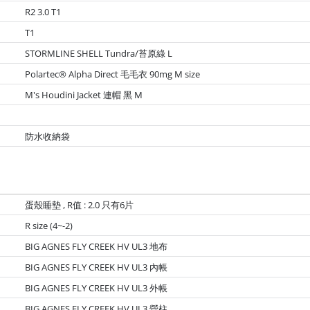
R2 3.0 T1
T1
STORMLINE SHELL Tundra/苔原綠 L
Polartec® Alpha Direct 毛毛衣 90mg M size
M's Houdini Jacket 連帽 黑 M
防水收納袋
蛋殼睡墊 , R值 : 2.0 只有6片
R size (4~-2)
BIG AGNES FLY CREEK HV UL3 地布
BIG AGNES FLY CREEK HV UL3 內帳
BIG AGNES FLY CREEK HV UL3 外帳
BIG AGNES FLY CREEK HV UL3 營柱