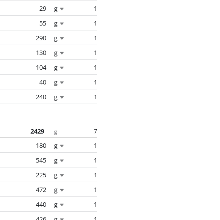
29
g
1
55
g
1
290
g
1
130
g
1
104
g
1
40
g
1
240
g
1
2429
7
g
180
g
1
545
g
1
225
g
1
472
g
1
440
g
1
426
g
1