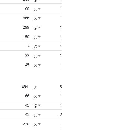
60
g
1
666
g
1
299
g
1
150
g
1
2
g
1
33
g
1
45
g
1
431
5
g
66
g
1
45
g
1
45
g
2
230
g
1