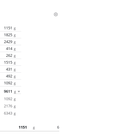
1151
g
1825
g
2429
g
414
g
262
g
1515
g
431
g
492
g
1092
g
9611
g
1092
g
2176
g
6343
g
1151
6
g