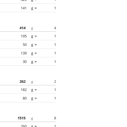
141
g
1
414
4
g
195
g
1
50
g
1
139
g
1
30
g
1
262
2
g
182
g
1
80
g
1
1515
8
g
260
g
1