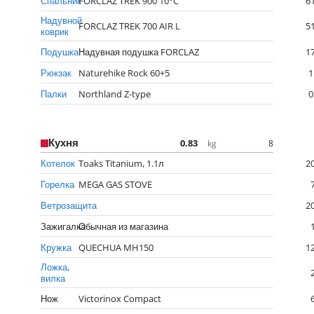
Спальник
FORCLAZ TREK 900 10°C
6
Надувной
FORCLAZ TREK 700 AIR L
5
коврик
Подушка
Надувная подушка FORCLAZ
1
Рюкзак
Naturehike Rock 60+5
1
Палки
Northland Z-type
0
Кухня
0.83
8
kg
Котелок
Toaks Titanium, 1.1л
2
Горелка
​MEGA GAS STOVE
Ветрозащита
2
Зажигалка
Обычная из магазина
Кружка
QUECHUA MH150
1
Ложка,
вилка
Нож
Victorinox Compact