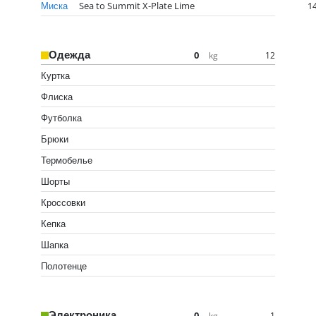
Миска
Sea to Summit X-Plate Lime
1
Одежда
0
12
kg
Куртка
Флиска
Футболка
Брюки
Термобелье
Шорты
Кроссовки
Кепка
Шапка
Полотенце
Электроника
0
1
kg