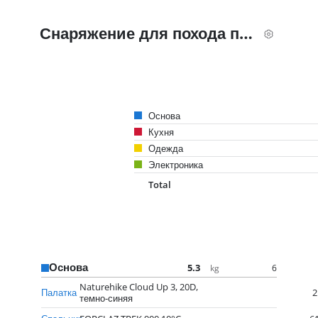
Снаряжение для похода по ликийской тропе
Основа
Кухня
Одежда
Электроника
Total
Основа
5.3
6
kg
Naturehike Cloud Up 3, 20D,
Палатка
2
темно-синяя