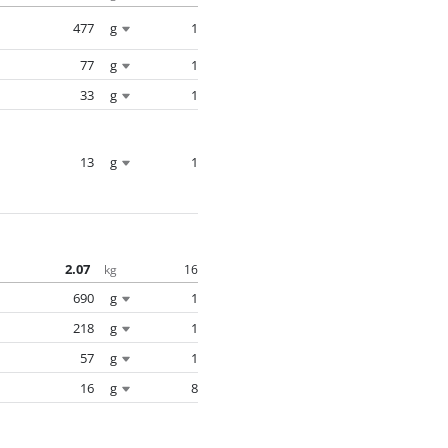
477
g
1
77
g
1
33
g
1
13
g
1
2.07
16
kg
690
g
1
218
g
1
57
g
1
16
g
8