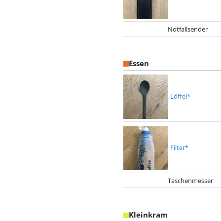
Notfallsender
Essen
Löffel*
Filter*
Taschenmesser
Kleinkram