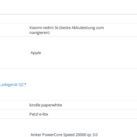
Xiaomi redmi 3s (beste Akkuleistung zum
navigieren)
Apple
 Ladegerät QC*
kindle paperwhite
Petzl e-lite
Anker PowerCore Speed 20000 qc 3.0