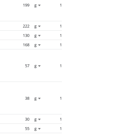
199
g
1
222
g
1
130
g
1
168
g
1
57
g
1
38
g
1
30
g
1
55
g
1