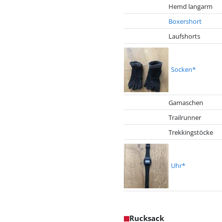
Hemd langarm
Boxershort
Laufshorts
Socken*
Gamaschen
Trailrunner
Trekkingstöcke
Uhr*
Rucksack