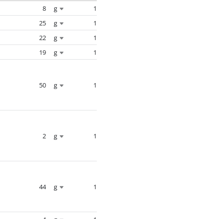
8
g
1
25
g
1
22
g
1
19
g
1
50
g
1
2
g
1
44
g
1