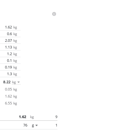
1.62
kg
0.6
kg
2.07
kg
1.13
kg
1.2
kg
0.1
kg
0.19
kg
1.3
kg
8.22
kg
0.05
kg
1.62
kg
6.55
kg
1.62
9
kg
76
g
1