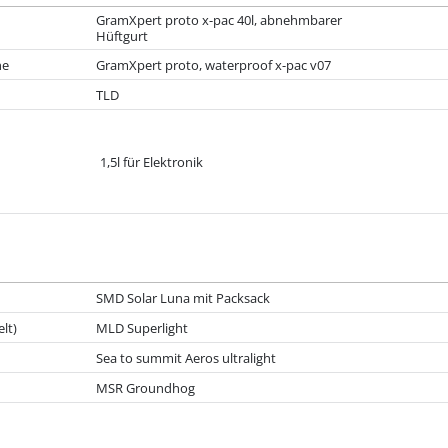
GramXpert proto x-pac 40l, abnehmbarer
Hüftgurt
he
GramXpert proto, waterproof x-pac v07
TLD
1,5l für Elektronik
SMD Solar Luna mit Packsack
lt)
MLD Superlight
Sea to summit Aeros ultralight
MSR Groundhog