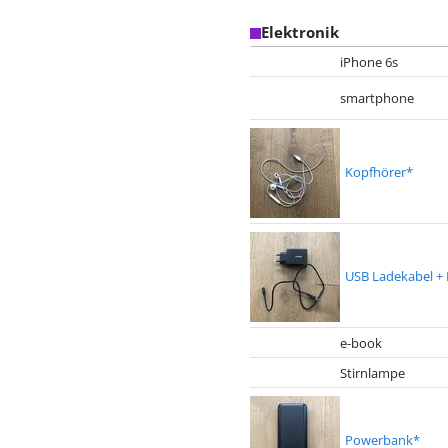
Elektronik
iPhone 6s
smartphone
Kopfhörer*
USB Ladekabel +
e-book
Stirnlampe
Powerbank*