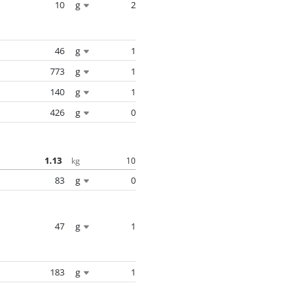
10
g
2
46
g
1
773
g
1
140
g
1
426
g
0
1.13
10
kg
83
g
0
47
g
1
183
g
1