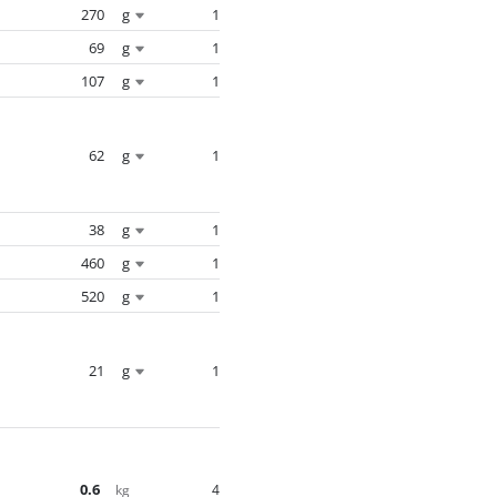
270
g
1
69
g
1
107
g
1
62
g
1
38
g
1
460
g
1
520
g
1
21
g
1
0.6
4
kg