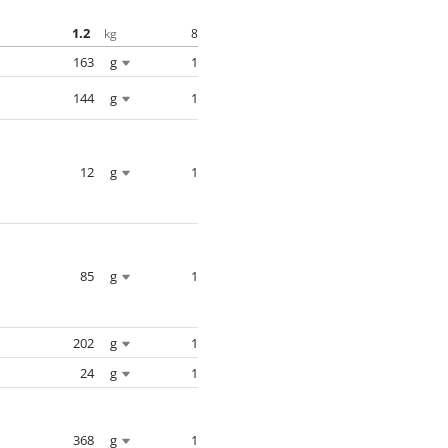
1.2
8
kg
163
g
1
144
g
1
12
g
1
85
g
1
202
g
1
24
g
1
368
g
1