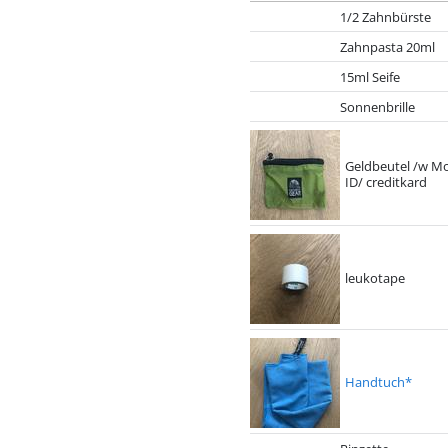
1/2 Zahnbürste
Zahnpasta 20ml
15ml Seife
Sonnenbrille
Geldbeutel /w M
ID/ creditkard
leukotape
Handtuch*