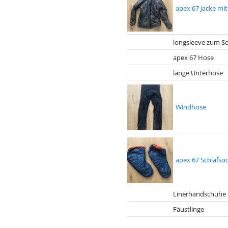
apex 67 Jacke mi
longsleeve zum Sc
apex 67 Hose
lange Unterhose
Windhose
apex 67 Schlafso
Linerhandschuhe
Fäustlinge