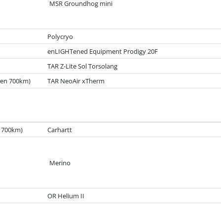
MSR Groundhog mini
Polycryo
enLIGHTened Equipment Prodigy 20F
TAR Z-Lite Sol Torsolang
zten 700km)
TAR NeoAir xTherm
n 700km)
Carhartt
Merino
OR Helium II