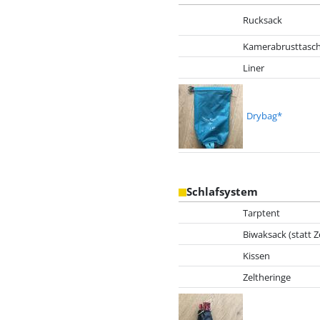
Rucksack
Kamerabrusttasc
Liner
Drybag*
Schlafsystem
Tarptent
Biwaksack (statt Ze
Kissen
Zeltheringe