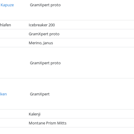
t Kapuze
GramXpert proto
hlafen
Icebreaker 200
GramXpert proto
Merino, Janus
GramXpert proto
cken
GramXpert
Kalenji
Montane Prism Mitts