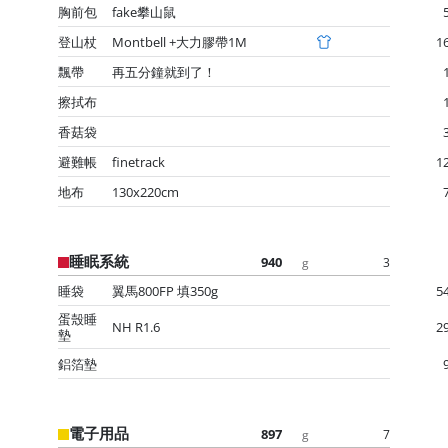
胸前包
fake攀山鼠
登山杖
Montbell +大力膠帶1M
1
飄帶
再五分鐘就到了！
擦拭布
香菇袋
避難帳
finetrack
1
地布
130x220cm
睡眠系統
940
3
g
睡袋
翼馬800FP 填350g
5
蛋殼睡
NH R1.6
2
墊
鋁箔墊
電子用品
897
7
g