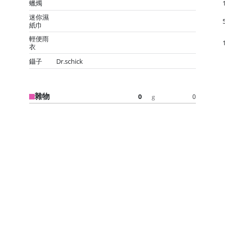
蠟燭
迷你濕
紙巾
輕便雨
衣
鑷子
Dr.schick
雜物
0
0
g