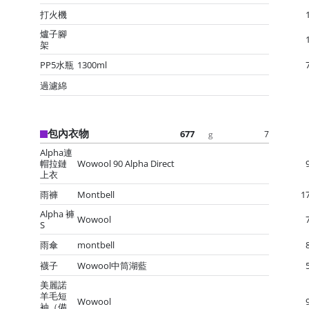
打火機
爐子腳
架
PP5水瓶
1300ml
過濾綿
包內衣物
677
7
g
Alpha連
帽拉鏈
Wowool 90 Alpha Direct
上衣
雨褲
Montbell
1
Alpha 褲
Wowool
S
雨傘
montbell
襪子
Wowool中筒湖藍
美麗諾
羊毛短
Wowool
袖（備