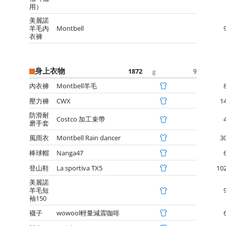
用）
美麗諾
羊毛內
Montbell
衣褲
身上衣物
1872
9
g
內衣褲
Montbell羊毛
壓力褲
CWX
1
防滑耐
Costco 加工束帶
磨手套
風雨衣
Montbell Rain dancer
3
棒球帽
Nanga47
登山鞋
La sportiva TX5
10
美麗諾
羊毛短
袖150
襪子
wowool輕量減震咖啡