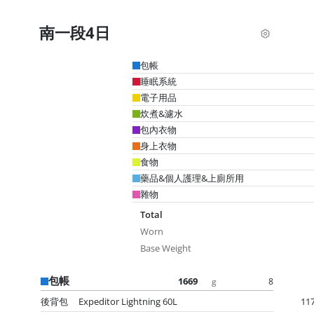
南一段4日
包帳
睡眠系統
電子用品
炊煮&濾水
包內衣物
身上衣物
食物
藥品&個人護理&上廁所用
雜物
Total
Worn
Base Weight
包帳
1669
8
g
後背包
Expeditor Lightning 60L
11