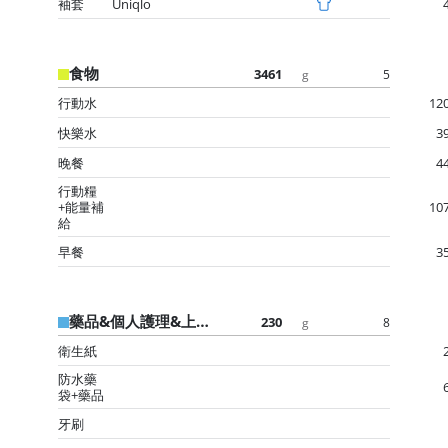
袖套
Uniqlo
食物
3461
5
g
行動水
12
快樂水
3
晚餐
4
行動糧
+能量補
10
給
早餐
3
藥品&個人護理&上廁所用
230
8
g
衛生紙
防水藥
袋+藥品
牙刷