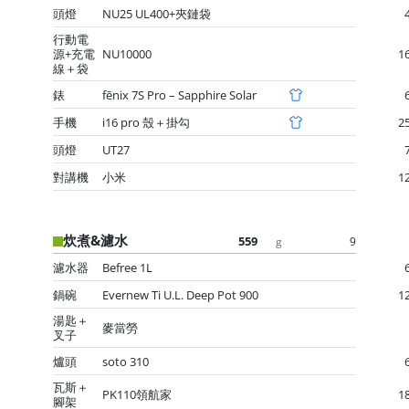
頭燈
NU25 UL400+夾鏈袋
行動電
源+充電
NU10000
1
線＋袋
錶
fēnix 7S Pro – Sapphire Solar
手機
i16 pro 殼＋掛勾
2
頭燈
UT27
對講機
小米
1
炊煮&濾水
559
9
g
濾水器
Befree 1L
鍋碗
Evernew Ti U.L. Deep Pot 900
1
湯匙＋
麥當勞
叉子
爐頭
soto 310
瓦斯＋
PK110領航家
1
腳架